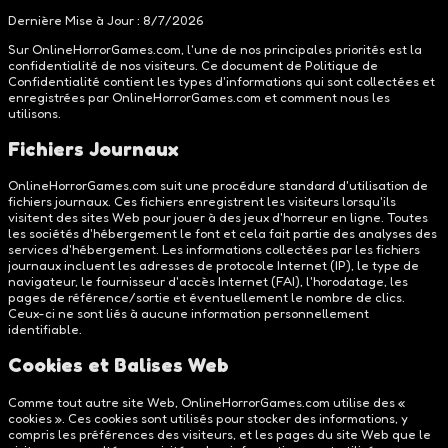
Dernière Mise à Jour :
8/7/2026
Sur OnlineHorrorGames.com, l'une de nos principales priorités est la
confidentialité de nos visiteurs. Ce document de Politique de
Confidentialité contient les types d'informations qui sont collectées et
enregistrées par OnlineHorrorGames.com et comment nous les
utilisons.
Fichiers Journaux
OnlineHorrorGames.com suit une procédure standard d'utilisation de
fichiers journaux. Ces fichiers enregistrent les visiteurs lorsqu'ils
visitent des sites Web pour jouer à des jeux d'horreur en ligne. Toutes
les sociétés d'hébergement le font et cela fait partie des analyses des
services d'hébergement. Les informations collectées par les fichiers
journaux incluent les adresses de protocole Internet (IP), le type de
navigateur, le fournisseur d'accès Internet (FAI), l'horodatage, les
pages de référence/sortie et éventuellement le nombre de clics.
Ceux-ci ne sont liés à aucune information personnellement
identifiable.
Cookies et Balises Web
Comme tout autre site Web, OnlineHorrorGames.com utilise des «
cookies ». Ces cookies sont utilisés pour stocker des informations, y
compris les préférences des visiteurs, et les pages du site Web que le