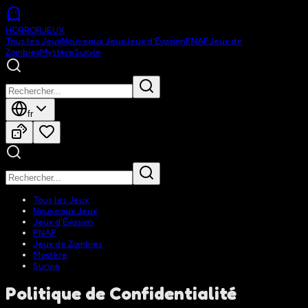
HORROR
JEUX
Tous les Jeux
Nouveaux Jeux
Jeux d'Évasion
FNAF
Jeux de
Zombies
Mystère
Survie
fr
Tous les Jeux
Nouveaux Jeux
Jeux d'Évasion
FNAF
Jeux de Zombies
Mystère
Survie
Politique de Confidentialité