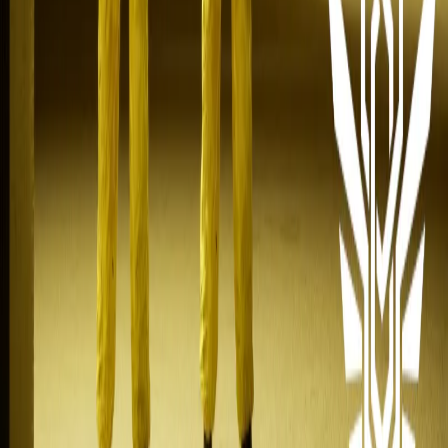
desenvolvimento ativo, permitindo seu feedback em nossos
novos jogos de terror.
Inovação Web para jogos assustadores
desbloqueados
A nova geração de jogos de terror online usa WebGL 2.0 para gráficos
de console. Experimente iluminação dinâmica e áudio 3D em nossos
jogos assustadores desbloqueados. Estes jogos são otimizados para
rodar no navegador, sem necessidade de download.
A nova onda do terror indie
Vivemos uma era de ouro dos jogos de terror online. Com ferramentas
modernas, criadores solo produzem jogos que rivalizam com títulos
AAA. Ao jogar nossos novos jogos assustadores desbloqueados, você
apoia diretamente a cena indie.
O que esperar dos novos jogos de terror
Os novos jogos são imprevisíveis. Você encontrará desde survival horror
clássico até jogos assustadores desbloqueados experimentais.
Prepare-se para controles inovadores em nossos jogos de terror online.
Dicas para exploradores de terror