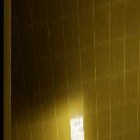
HORROR
JOGOS
Todos os Jogos
Novos Jogos
Jogos de
Fuga
FNAF
Zumbis
Mistério
Sobrevivência
pt
Todos os Jogos
Novos Jogos
Jogos de Fuga
FNAF
Zumbis
Mistério
Sobrevivência
Início
Novos Jogos