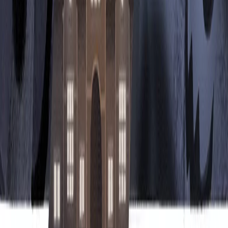
site: uma premissa clara, atmosfera de terror, mecânicas fáceis de
entender e tensão suficiente para fazer cada decisão importar.
🕯️ Atmosfera e ritmo de jogo A experiência gira em torno de observar,
aprender padrões e agir com cuidado. Não basta avançar rápido; o
jogador precisa ler a cena, lembrar detalhes e reagir com calma
quando o perigo ou a pressão aumentam.
🧩 Decisões, risco e progresso Cada partida funciona como um teste de
atenção. Pistas, sons, mudanças visuais e regras do cenário ajudam a
decidir o próximo passo. Quem joga com paciência costuma sobreviver
mais do que quem responde por impulso.
🎮 Recursos principais
Terror de navegador com identidade clara e início rápido.
Progresso baseado em observação, memória, rotas ou decisões
táticas.
Sessões rápidas que funcionam bem para jogar e repetir.
Atmosfera inquietante para fãs de jogos de terror online.
Sem download: entre e jogue diretamente no navegador.
🎯 Dicas para jogar melhor:
Leia a situação antes de agir.
Lembre padrões, rotas, objetos ou regras importantes.
Não gaste recursos ou movimentos seguros cedo demais.
Se falhar, pense no que mudou logo antes do erro.